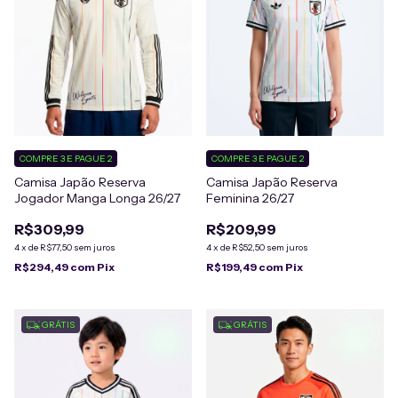
COMPRE 3 E PAGUE 2
COMPRE 3 E PAGUE 2
Camisa Japão Reserva
Camisa Japão Reserva
Jogador Manga Longa 26/27
Feminina 26/27
R$309,99
R$209,99
4
x
de
R$77,50
sem juros
4
x
de
R$52,50
sem juros
R$294,49
com
Pix
R$199,49
com
Pix
GRÁTIS
GRÁTIS