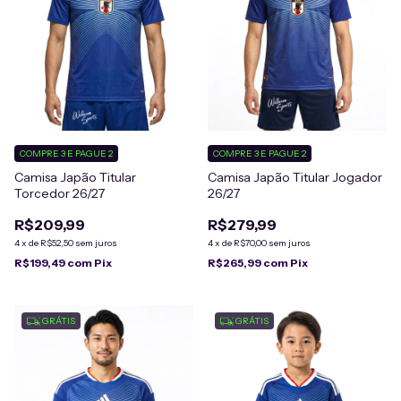
COMPRE 3 E PAGUE 2
COMPRE 3 E PAGUE 2
Camisa Japão Titular
Camisa Japão Titular Jogador
Torcedor 26/27
26/27
R$209,99
R$279,99
4
x
de
R$52,50
sem juros
4
x
de
R$70,00
sem juros
R$199,49
com
Pix
R$265,99
com
Pix
GRÁTIS
GRÁTIS