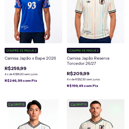
COMPRE 3 E PAGUE 2
COMPRE 3 E PAGUE 2
Camisa Japão x Bape 2026
Camisa Japão Reserva
Torcedor 26/27
R$259,99
R$209,99
4
x
de
R$65,00
sem juros
4
x
de
R$52,50
sem juros
R$246,99
com
Pix
R$199,49
com
Pix
GRÁTIS
GRÁTIS