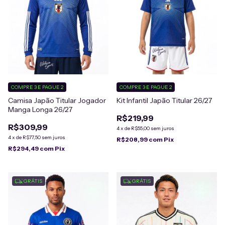
COMPRE 3 E PAGUE 2
COMPRE 3 E PAGUE 2
Camisa Japão Titular Jogador
Kit Infantil Japão Titular 26/27
Manga Longa 26/27
R$219,99
R$309,99
4
x
de
R$55,00
sem juros
4
x
de
R$77,50
sem juros
R$208,99
com
Pix
R$294,49
com
Pix
GRÁTIS
GRÁTIS