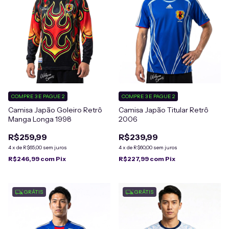
COMPRE 3 E PAGUE 2
COMPRE 3 E PAGUE 2
Camisa Japão Goleiro Retrô
Camisa Japão Titular Retrô
Manga Longa 1998
2006
R$259,99
R$239,99
4
x
de
R$65,00
sem juros
4
x
de
R$60,00
sem juros
R$246,99
com
Pix
R$227,99
com
Pix
GRÁTIS
GRÁTIS