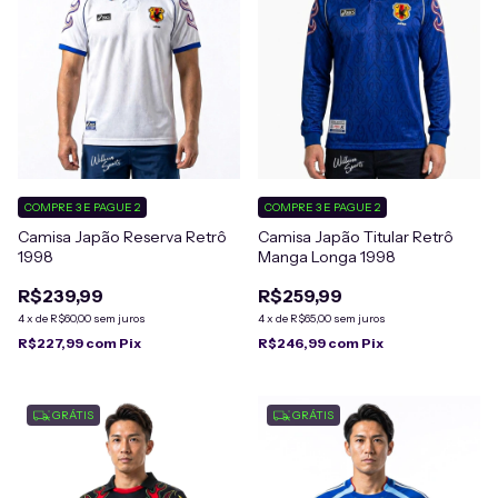
COMPRE 3 E PAGUE 2
COMPRE 3 E PAGUE 2
Camisa Japão Reserva Retrô
Camisa Japão Titular Retrô
1998
Manga Longa 1998
R$239,99
R$259,99
4
x
de
R$60,00
sem juros
4
x
de
R$65,00
sem juros
R$227,99
com
Pix
R$246,99
com
Pix
GRÁTIS
GRÁTIS