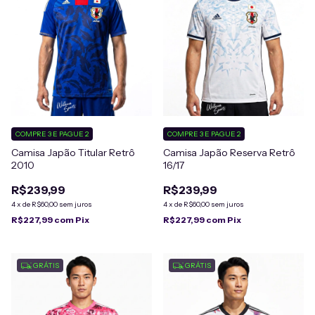
COMPRE 3 E PAGUE 2
COMPRE 3 E PAGUE 2
Camisa Japão Titular Retrô
Camisa Japão Reserva Retrô
2010
16/17
R$239,99
R$239,99
4
x
de
R$60,00
sem juros
4
x
de
R$60,00
sem juros
R$227,99
com
Pix
R$227,99
com
Pix
GRÁTIS
GRÁTIS