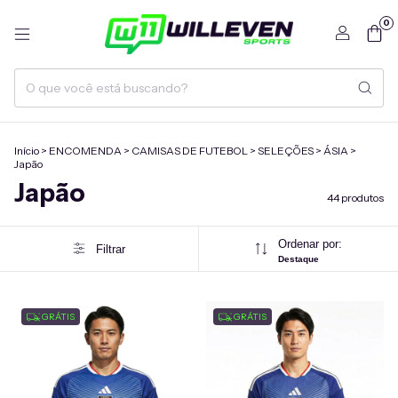
0
Início
>
ENCOMENDA
>
CAMISAS DE FUTEBOL
>
SELEÇÕES
>
ÁSIA
>
Japão
Japão
44 produtos
Ordenar por:
Filtrar
Destaque
GRÁTIS
GRÁTIS