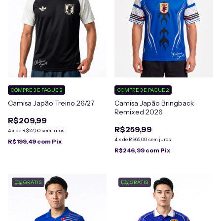
COMPRE 3 E PAGUE 2
COMPRE 3 E PAGUE 2
Camisa Japão Treino 26/27
Camisa Japão Bringback
Remixed 2026
R$209,99
R$259,99
4
x
de
R$52,50
sem juros
4
x
de
R$65,00
sem juros
R$199,49
com
Pix
R$246,99
com
Pix
GRÁTIS
GRÁTIS