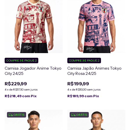
COMPRE 3 E PAGUE 2
COMPRE 3 E PAGUE 2
Camisa Jogador Anime Tokyo
Camisa Japão Animes Tokyo
City 24/25
City Rosa 24/25
R$229,99
R$199,99
4
x
de
R$57,50
sem juros
4
x
de
R$50,00
sem juros
R$218,49
com
Pix
R$189,99
com
Pix
GRÁTIS
GRÁTIS