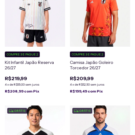
COMPRE 3 E PAGUE 2
COMPRE 3 E PAGUE 2
Kit Infantil Japão Reserva
Camisa Japão Goleiro
26/27
Torcedor 26/27
R$219,99
R$209,99
4
x
de
R$55,00
sem juros
4
x
de
R$52,50
sem juros
R$208,99
com
Pix
R$199,49
com
Pix
GRÁTIS
GRÁTIS