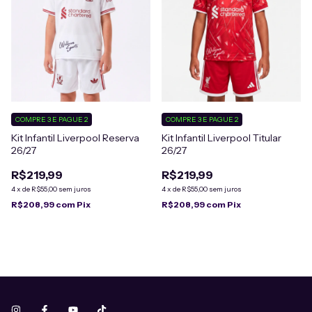
COMPRE 3 E PAGUE 2
COMPRE 3 E PAGUE 2
Kit Infantil Liverpool Reserva
Kit Infantil Liverpool Titular
26/27
26/27
R$219,99
R$219,99
4
x
de
R$55,00
sem juros
4
x
de
R$55,00
sem juros
R$208,99
com
Pix
R$208,99
com
Pix