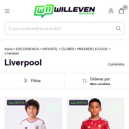
0
Início
>
ENCOMENDA
>
INFANTIL
>
CLUBES
>
PREMIER LEAGUE
>
Liverpool
Liverpool
2 produtos
Ordenar por:
Filtrar
Mais vendidos
GRÁTIS
GRÁTIS