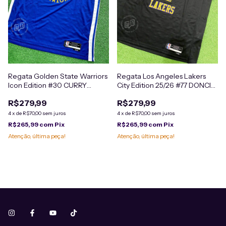
Regata Golden State Warriors
Regata Los Angeles Lakers
Icon Edition #30 CURRY
City Edition 25/26 #77 DONCIC
(PRONTA ENTREGA)
(PRONTA ENTREGA)
R$279,99
R$279,99
4
x
de
R$70,00
sem juros
4
x
de
R$70,00
sem juros
R$265,99
com
Pix
R$265,99
com
Pix
Atenção, última peça!
Atenção, última peça!