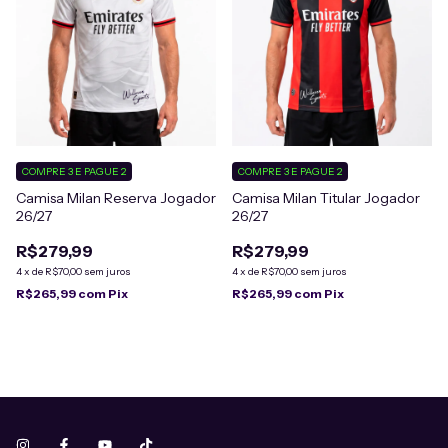
COMPRE 3 E PAGUE 2
COMPRE 3 E PAGUE 2
Camisa Milan Reserva Jogador
Camisa Milan Titular Jogador
26/27
26/27
R$279,99
R$279,99
4
x
de
R$70,00
sem juros
4
x
de
R$70,00
sem juros
R$265,99
com
Pix
R$265,99
com
Pix