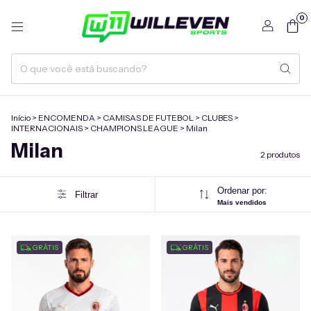
0
Início
>
ENCOMENDA
>
CAMISAS DE FUTEBOL
>
CLUBES
>
INTERNACIONAIS
>
CHAMPIONS LEAGUE
>
Milan
Milan
2 produtos
Ordenar por:
Filtrar
Mais vendidos
GRÁTIS
GRÁTIS