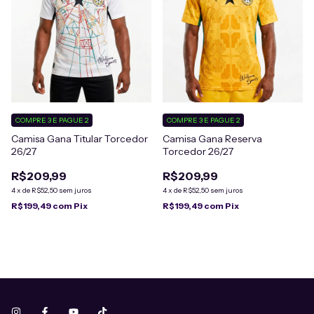
COMPRE 3 E PAGUE 2
COMPRE 3 E PAGUE 2
Camisa Gana Titular Torcedor
Camisa Gana Reserva
26/27
Torcedor 26/27
R$209,99
R$209,99
4
x
de
R$52,50
sem juros
4
x
de
R$52,50
sem juros
R$199,49
com
Pix
R$199,49
com
Pix