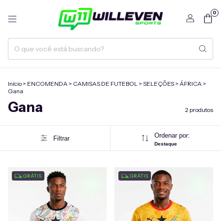
0
Início
>
ENCOMENDA
>
CAMISAS DE FUTEBOL
>
SELEÇÕES
>
ÁFRICA
>
Gana
Gana
2 produtos
Ordenar por:
Filtrar
Destaque
GRÁTIS
GRÁTIS