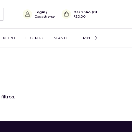
Login
/
Carrinho
(
0
)
Cadastre-se
R$0,00
RETRO
LEGENDS
INFANTIL
FEMININO
JAQUETAS E A
filtros.