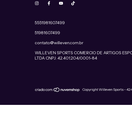
5551981607499
51981607499
contato@willeven.com.br
WILLEVEN SPORTS COMERCIO DE ARTIGOS ESP
LTDA CNPJ: 42.401.204/0001-84
Copyright Willeven Sports - 4