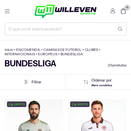
0
Início
>
ENCOMENDA
>
CAMISAS DE FUTEBOL
>
CLUBES
>
INTERNACIONAIS
>
EUROPEUS
>
BUNDESLIGA
BUNDESLIGA
23 produtos
Ordenar por:
Filtrar
Mais vendidos
GRÁTIS
GRÁTIS