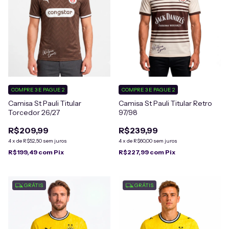
COMPRE 3 E PAGUE 2
COMPRE 3 E PAGUE 2
Camisa St Pauli Titular
Camisa St Pauli Titular Retro
Torcedor 26/27
97/98
R$209,99
R$239,99
4
x
de
R$52,50
sem juros
4
x
de
R$60,00
sem juros
R$199,49
com
Pix
R$227,99
com
Pix
GRÁTIS
GRÁTIS