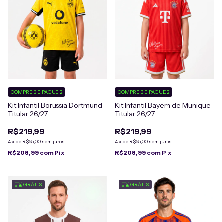
COMPRE 3 E PAGUE 2
COMPRE 3 E PAGUE 2
Kit Infantil Borussia Dortmund
Kit Infantil Bayern de Munique
Titular 26/27
Titular 26/27
R$219,99
R$219,99
4
x
de
R$55,00
sem juros
4
x
de
R$55,00
sem juros
R$208,99
com
Pix
R$208,99
com
Pix
GRÁTIS
GRÁTIS