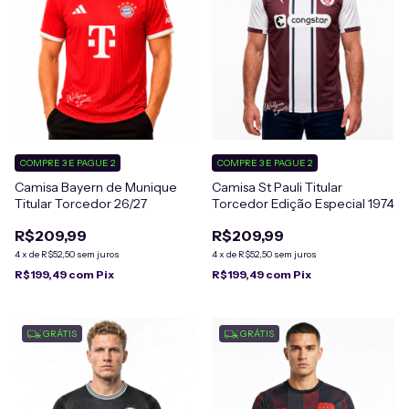
COMPRE 3 E PAGUE 2
COMPRE 3 E PAGUE 2
Camisa Bayern de Munique
Camisa St Pauli Titular
Titular Torcedor 26/27
Torcedor Edição Especial 1974
R$209,99
R$209,99
4
x
de
R$52,50
sem juros
4
x
de
R$52,50
sem juros
R$199,49
com
Pix
R$199,49
com
Pix
GRÁTIS
GRÁTIS