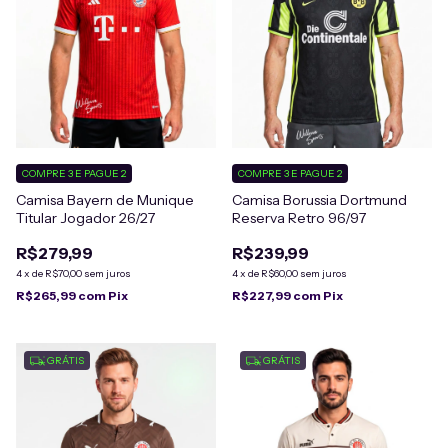
COMPRE 3 E PAGUE 2
COMPRE 3 E PAGUE 2
Camisa Bayern de Munique
Camisa Borussia Dortmund
Titular Jogador 26/27
Reserva Retro 96/97
R$279,99
R$239,99
4
x
de
R$70,00
sem juros
4
x
de
R$60,00
sem juros
R$265,99
com
Pix
R$227,99
com
Pix
GRÁTIS
GRÁTIS