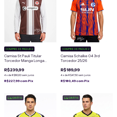
COMPRE 3 E PAGUE 2
COMPRE 3 E PAGUE 2
Camisa St Pauli Titular
Camisa Schalke 04 3rd
Torcedor Manga Longa
Torcedor 25/26
Edição Especial 1974
R$239,99
R$189,99
4
x
de
R$60,00
sem juros
4
x
de
R$47,50
sem juros
R$227,99
com
Pix
R$180,49
com
Pix
GRÁTIS
GRÁTIS