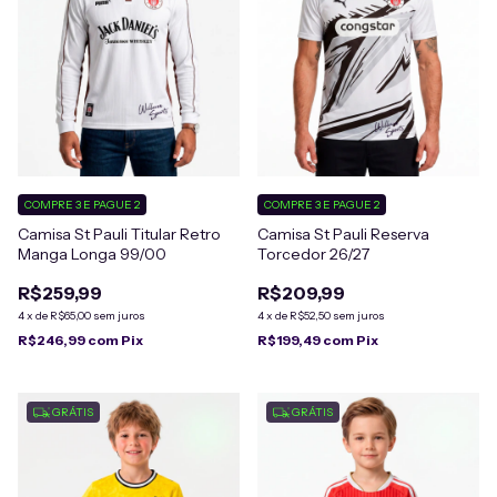
COMPRE 3 E PAGUE 2
COMPRE 3 E PAGUE 2
Camisa St Pauli Titular Retro
Camisa St Pauli Reserva
Manga Longa 99/00
Torcedor 26/27
R$259,99
R$209,99
4
x
de
R$65,00
sem juros
4
x
de
R$52,50
sem juros
R$246,99
com
Pix
R$199,49
com
Pix
GRÁTIS
GRÁTIS