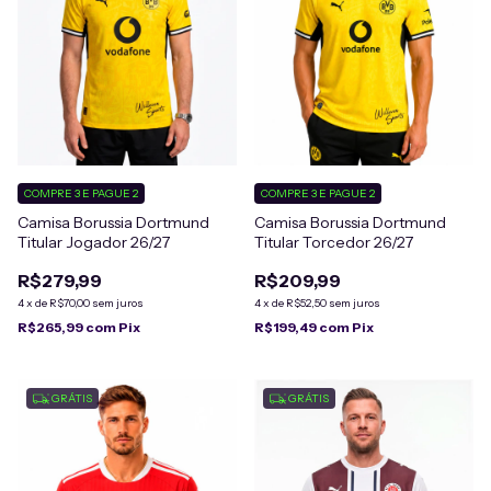
COMPRE 3 E PAGUE 2
COMPRE 3 E PAGUE 2
Camisa Borussia Dortmund
Camisa Borussia Dortmund
Titular Jogador 26/27
Titular Torcedor 26/27
R$279,99
R$209,99
4
x
de
R$70,00
sem juros
4
x
de
R$52,50
sem juros
R$265,99
com
Pix
R$199,49
com
Pix
GRÁTIS
GRÁTIS