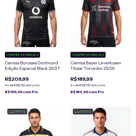
COMPRE 3 E PAGUE 2
COMPRE 3 E PAGUE 2
Camisa Borussia Dortmund
Camisa Bayer Leverkusen
Edição Especial Black 26/27
Titular Torcedor 25/26
R$209,99
R$189,99
4
x
de
R$52,50
sem juros
4
x
de
R$47,50
sem juros
R$199,49
com
Pix
R$180,49
com
Pix
GRÁTIS
GRÁTIS