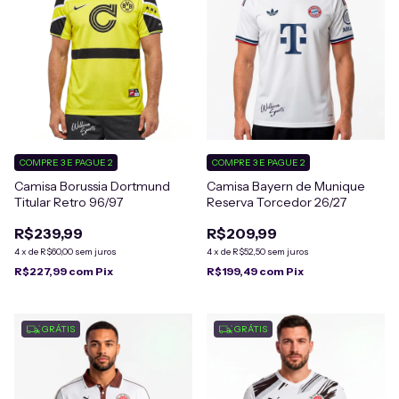
COMPRE 3 E PAGUE 2
COMPRE 3 E PAGUE 2
Camisa Bayern de Munique
Camisa Borussia Dortmund
Reserva Torcedor 26/27
Titular Retro 96/97
R$209,99
R$239,99
4
x
de
R$52,50
sem juros
4
x
de
R$60,00
sem juros
R$199,49
com
Pix
R$227,99
com
Pix
GRÁTIS
GRÁTIS