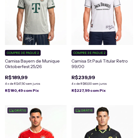
COMPRE 3 E PAGUE 2
COMPRE 3 E PAGUE 2
Camisa St Pauli Titular Retro
Camisa Bayern de Munique
99/00
Oktoberfest 25/26
R$239,99
R$189,99
4
x
de
R$60,00
sem juros
4
x
de
R$47,50
sem juros
R$227,99
com
Pix
R$180,49
com
Pix
GRÁTIS
GRÁTIS