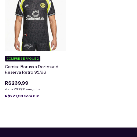
COMPRE 3 E PAGUE 2
Camisa Borussia Dortmund
Reserva Retro 95/96
R$239,99
4
x
de
R$60,00
sem juros
R$227,99
com
Pix