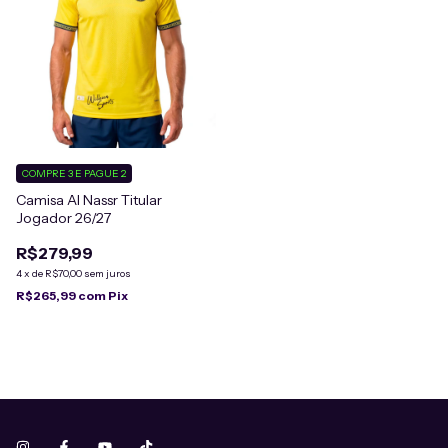
COMPRE 3 E PAGUE 2
Camisa Al Nassr Titular
Jogador 26/27
R$279,99
4
x
de
R$70,00
sem juros
R$265,99
com
Pix