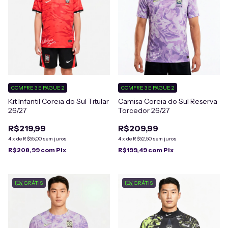
COMPRE 3 E PAGUE 2
COMPRE 3 E PAGUE 2
Kit Infantil Coreia do Sul Titular
Camisa Coreia do Sul Reserva
26/27
Torcedor 26/27
R$219,99
R$209,99
4
x
de
R$55,00
sem juros
4
x
de
R$52,50
sem juros
R$208,99
com
Pix
R$199,49
com
Pix
GRÁTIS
GRÁTIS