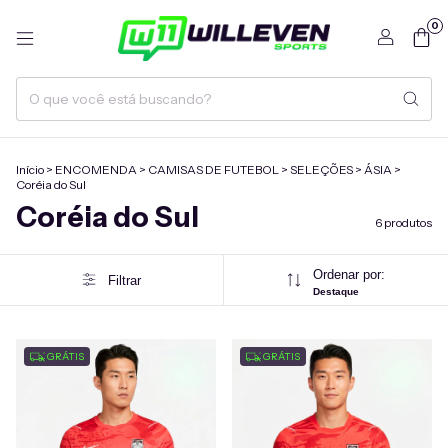
0
Início
>
ENCOMENDA
>
CAMISAS DE FUTEBOL
>
SELEÇÕES
>
ÁSIA
>
Coréia do Sul
Coréia do Sul
6 produtos
Ordenar por:
Filtrar
Destaque
GRÁTIS
GRÁTIS