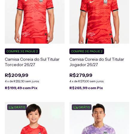
COMPRE 3 E PAGUE 2
COMPRE 3 E PAGUE 2
Camisa Coreia do Sul Titular
Camisa Coreia do Sul Titular
Torcedor 26/27
Jogador 26/27
R$209,99
R$279,99
4
x
de
R$52,50
sem juros
4
x
de
R$70,00
sem juros
R$199,49
com
Pix
R$265,99
com
Pix
GRÁTIS
GRÁTIS