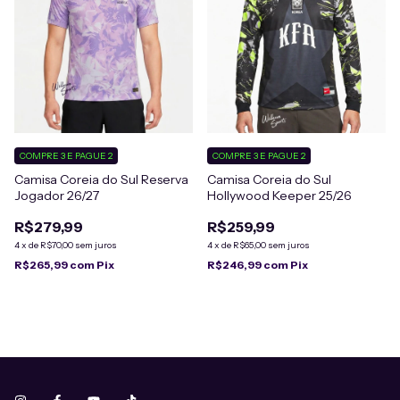
COMPRE 3 E PAGUE 2
COMPRE 3 E PAGUE 2
Camisa Coreia do Sul Reserva
Camisa Coreia do Sul
Jogador 26/27
Hollywood Keeper 25/26
R$279,99
R$259,99
4
x
de
R$70,00
sem juros
4
x
de
R$65,00
sem juros
R$265,99
com
Pix
R$246,99
com
Pix