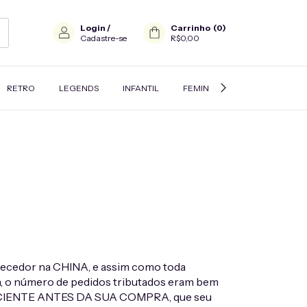
Login
/
Carrinho
(
0
)
Cadastre-se
R$0,00
RETRO
LEGENDS
INFANTIL
FEMININO
JAQUETAS E A
rnecedor na CHINA, e assim como toda
ria, o número de pedidos tributados eram bem
TEJA CIENTE ANTES DA SUA COMPRA, que seu