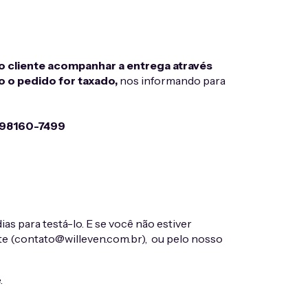
o cliente acompanhar a entrega através
o o pedido for taxado,
nos informando para
) 98160-7499
s para testá-lo. E se você não estiver
e (
contato@willeven.com.br
), ou pelo nosso
.