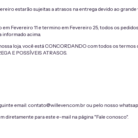
ereiro estarão sujeitas a atrasos na entrega devido ao grand
 em Fevereiro 11 e termino em Fevereiro 25, todos os pedidos
ga informado acima.
ossa loja, você está CONCORDANDO com todos os termos de 
EGA E POSSÍVEIS ATRASOS.
uinte email:
contato@willeven.com.br
ou pelo nosso whatsap
 diretamente para este e-mail na página "Fale conosco".