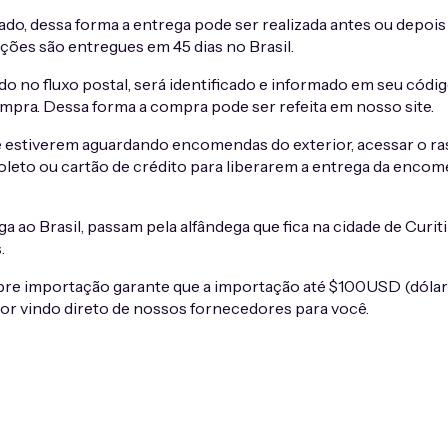
ado, dessa forma a entrega pode ser realizada antes ou depo
ões são entregues em 45 dias no Brasil.
do no fluxo postal, será identificado e informado em seu códig
pra. Dessa forma a compra pode ser refeita em nosso site.
ue estiverem aguardando encomendas do exterior, acessar o ra
leto ou cartão de crédito para liberarem a entrega da encome
o Brasil, passam pela alfândega que fica na cidade de Curitiba,
.
obre importação garante que a importação até $100USD (dóla
lor vindo direto de nossos fornecedores para você.