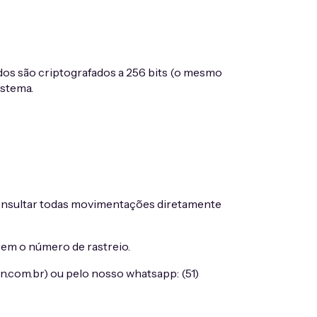
dos são criptografados a 256 bits (o mesmo
istema.
onsultar todas movimentações diretamente
rem o número de rastreio.
n.com.br
) ou pelo nosso whatsapp: (51)