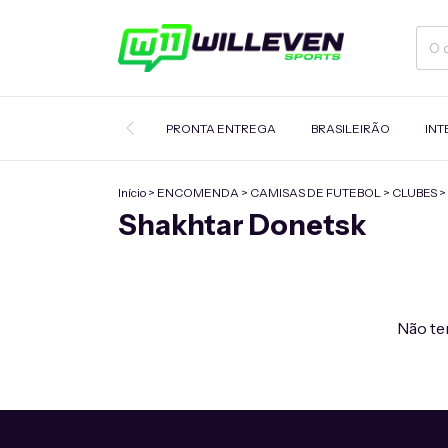
PRONTA ENTREGA
BRASILEIRÃO
INT
Início
>
ENCOMENDA
>
CAMISAS DE FUTEBOL
>
CLUBES
>
Shakhtar Donetsk
Não tem