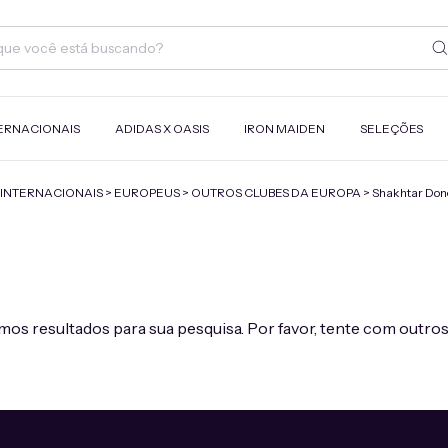
ERNACIONAIS
ADIDAS X OASIS
IRON MAIDEN
SELEÇÕES
INTERNACIONAIS
>
EUROPEUS
>
OUTROS CLUBES DA EUROPA
>
Shakhtar Don
os resultados para sua pesquisa. Por favor, tente com outros 