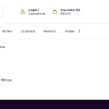
Login
/
Carrinho
(
0
)
Cadastre-se
R$0,00
RETRO
LEGENDS
INFANTIL
FEMININO
JAQUETAS E A
etsk
filtros.