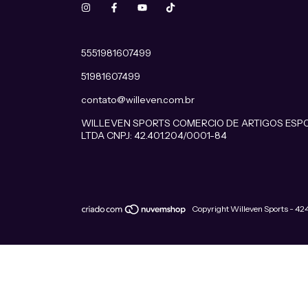
5551981607499
51981607499
contato@willeven.com.br
WILLEVEN SPORTS COMERCIO DE ARTIGOS ESP
LTDA CNPJ: 42.401.204/0001-84
Copyright Willeven Sports - 4