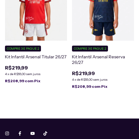
COMPRE 3 E PAGUE 2
COMPRE 3 E PAGUE 2
Kit Infantil Arsenal Titular 26/27
Kit Infantil Arsenal Reserva
26/27
R$219,99
R$219,99
4
x
de
R$55,00
sem juros
4
x
de
R$55,00
sem juros
R$208,99
com
Pix
R$208,99
com
Pix