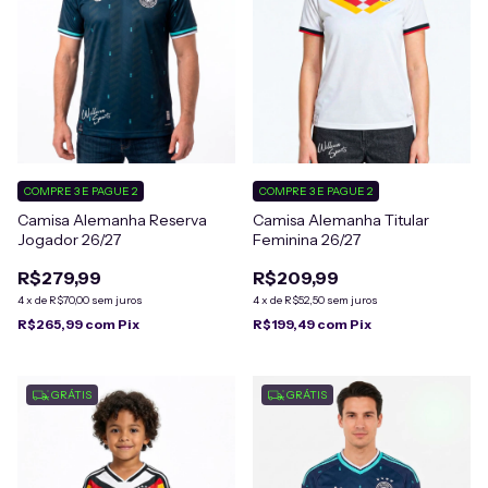
COMPRE 3 E PAGUE 2
COMPRE 3 E PAGUE 2
Camisa Alemanha Reserva
Camisa Alemanha Titular
Jogador 26/27
Feminina 26/27
R$279,99
R$209,99
4
x
de
R$70,00
sem juros
4
x
de
R$52,50
sem juros
R$265,99
com
Pix
R$199,49
com
Pix
GRÁTIS
GRÁTIS