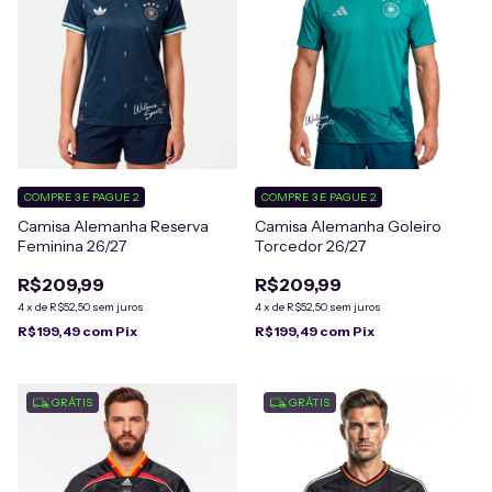
COMPRE 3 E PAGUE 2
COMPRE 3 E PAGUE 2
Camisa Alemanha Reserva
Camisa Alemanha Goleiro
Feminina 26/27
Torcedor 26/27
R$209,99
R$209,99
4
x
de
R$52,50
sem juros
4
x
de
R$52,50
sem juros
R$199,49
com
Pix
R$199,49
com
Pix
GRÁTIS
GRÁTIS