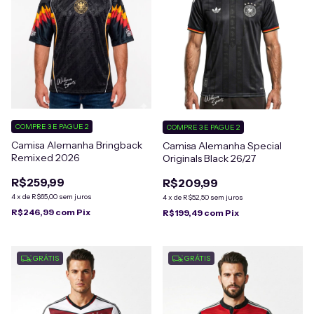
COMPRE 3 E PAGUE 2
COMPRE 3 E PAGUE 2
Camisa Alemanha Bringback
Camisa Alemanha Special
Remixed 2026
Originals Black 26/27
R$259,99
R$209,99
4
x
de
R$65,00
sem juros
4
x
de
R$52,50
sem juros
R$246,99
com
Pix
R$199,49
com
Pix
GRÁTIS
GRÁTIS