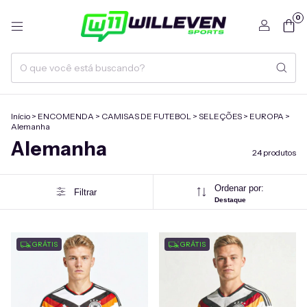
0
Início
>
ENCOMENDA
>
CAMISAS DE FUTEBOL
>
SELEÇÕES
>
EUROPA
>
Alemanha
Alemanha
24 produtos
Ordenar por:
Filtrar
Destaque
GRÁTIS
GRÁTIS