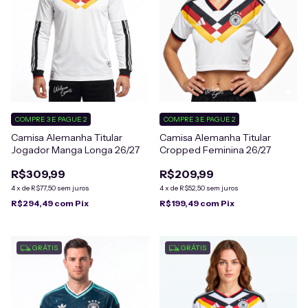
COMPRE 3 E PAGUE 2
COMPRE 3 E PAGUE 2
Camisa Alemanha Titular
Camisa Alemanha Titular
Jogador Manga Longa 26/27
Cropped Feminina 26/27
R$309,99
R$209,99
4
x
de
R$77,50
sem juros
4
x
de
R$52,50
sem juros
R$294,49
com
Pix
R$199,49
com
Pix
GRÁTIS
GRÁTIS