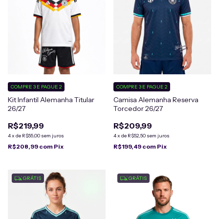
COMPRE 3 E PAGUE 2
COMPRE 3 E PAGUE 2
Camisa Alemanha Reserva
Kit Infantil Alemanha Titular
Torcedor 26/27
26/27
R$209,99
R$219,99
4
x
de
R$52,50
sem juros
4
x
de
R$55,00
sem juros
R$199,49
com
Pix
R$208,99
com
Pix
GRÁTIS
GRÁTIS