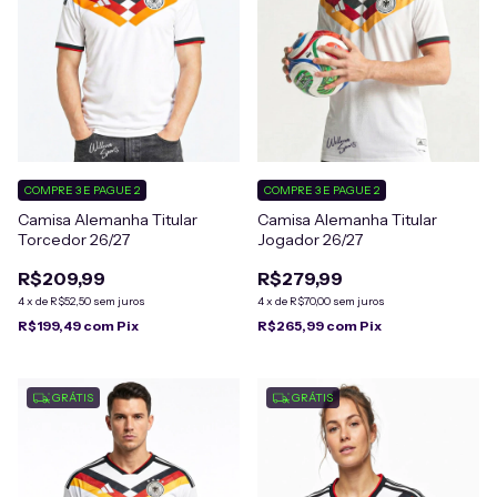
COMPRE 3 E PAGUE 2
COMPRE 3 E PAGUE 2
Camisa Alemanha Titular
Camisa Alemanha Titular
Torcedor 26/27
Jogador 26/27
R$209,99
R$279,99
4
x
de
R$52,50
sem juros
4
x
de
R$70,00
sem juros
R$199,49
com
Pix
R$265,99
com
Pix
GRÁTIS
GRÁTIS